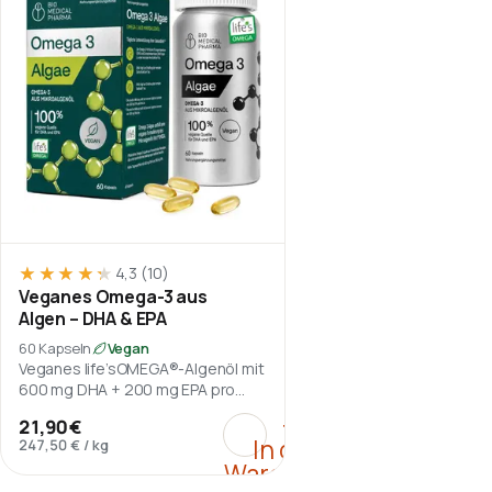
★★★★★
★★★★★
4,3
(10)
Veganes Omega-3 aus
Algen – DHA & EPA
60 Kapseln
Vegan
Veganes life’sOMEGA®-Algenöl mit
600 mg DHA + 200 mg EPA pro
Tagesportion.
:
Veganes Omega-3 aus 
+
21,90 €
In den
247,50 €
/
kg
Warenkorb