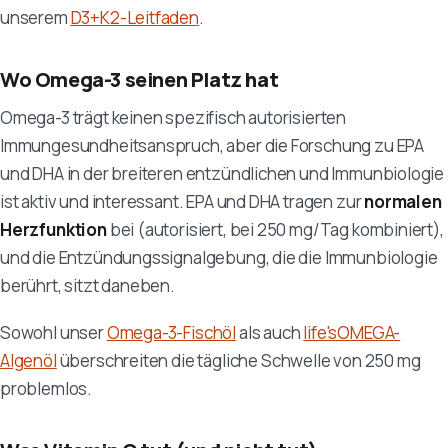
unserem
D3+K2-Leitfaden
.
Wo Omega-3 seinen Platz hat
Omega-3 trägt keinen spezifisch autorisierten
Immungesundheitsanspruch, aber die Forschung zu EPA
und DHA in der breiteren entzündlichen und Immunbiologie
ist aktiv und interessant. EPA und DHA tragen zur
normalen
Herzfunktion
bei (autorisiert, bei 250 mg/Tag kombiniert),
und die Entzündungssignalgebung, die die Immunbiologie
berührt, sitzt daneben.
Sowohl unser
Omega-3-Fischöl
als auch
life'sOMEGA-
Algenöl
überschreiten die tägliche Schwelle von 250 mg
problemlos.