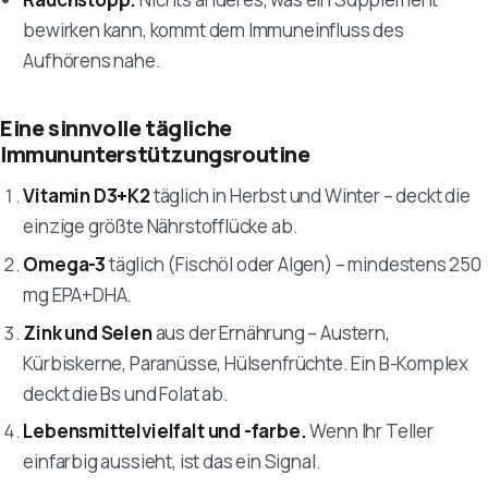
bewirken kann, kommt dem Immuneinfluss des
Aufhörens nahe.
Eine sinnvolle tägliche
Immununterstützungsroutine
Vitamin D3+K2
täglich in Herbst und Winter – deckt die
einzige größte Nährstofflücke ab.
Omega-3
täglich (Fischöl oder Algen) – mindestens 250
mg EPA+DHA.
Zink und Selen
aus der Ernährung – Austern,
Kürbiskerne, Paranüsse, Hülsenfrüchte. Ein B-Komplex
deckt die Bs und Folat ab.
Lebensmittelvielfalt und -farbe.
Wenn Ihr Teller
einfarbig aussieht, ist das ein Signal.