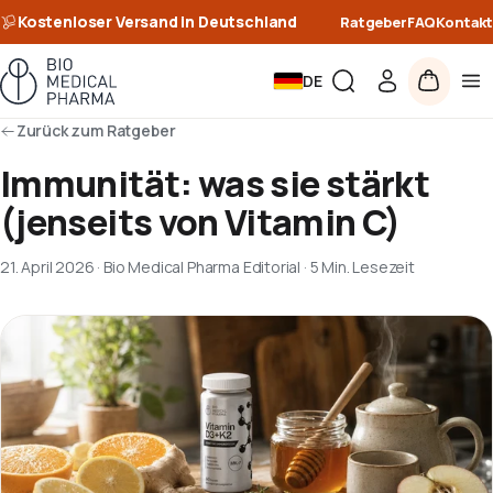
Kostenloser Versand in Deutschland
Ratgeber
FAQ
Kontakt
DE
Zurück zum Ratgeber
Immunität: was sie stärkt
(jenseits von Vitamin C)
21. April 2026
·
Bio Medical Pharma Editorial
·
5 Min. Lesezeit