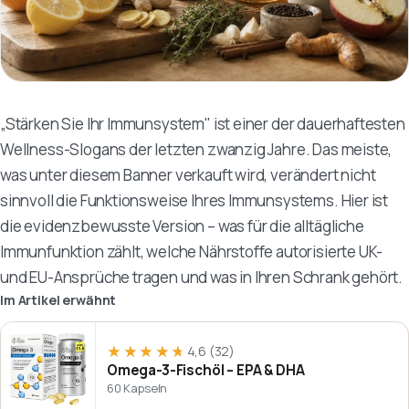
„Stärken Sie Ihr Immunsystem" ist einer der dauerhaftesten
Wellness-Slogans der letzten zwanzig Jahre. Das meiste,
was unter diesem Banner verkauft wird, verändert nicht
sinnvoll die Funktionsweise Ihres Immunsystems. Hier ist
die evidenzbewusste Version – was für die alltägliche
Immunfunktion zählt, welche Nährstoffe autorisierte UK-
und EU-Ansprüche tragen und was in Ihren Schrank gehört.
Im Artikel erwähnt
★★★★★
★★★★★
4,6
(32)
Omega-3-Fischöl – EPA & DHA
60 Kapseln