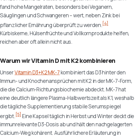
fand hohe Mangelraten, besonders bei Veganern,
Säuglingen und Schwangeren – wert, neben Zink bei
[4]
pflanzlicher Ernährung überprüft zu werden.
Kürbiskerne, Hülsenfrüchte und Vollkornprodukte helfen,
reichen aber oft allein nicht aus.
Warum wir Vitamin D mit K2 kombinieren
Unser
Vitamin D3+K2 MK-7
kombiniert das D3 hinter den
Immun- und Knochenansprüchen mit K2 in der MK-7-Form,
die die Calcium-Richtungsbiochemie abdeckt. MK-7 hat
eine deutlich längere Plasma-Halbwertszeit als K1, weshalb
die tägliche Supplementierung stabile Serumspiegel
[5]
ergibt.
Eine Kapsel täglich in Herbst und Winter deckt die
immunrelevante D3-Dosis ab und hält den nachgelagerten
Calcium-Weg kohärent. Ausführlichere Erläuterung in