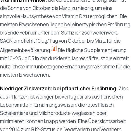
die Sonne von Oktober bis März zu niedrig, um eine
sinnvolle Hautsynthese von Vitamin D zu ermöglichen. Die
meisten Erwachsenen liegen bei einer typischen Ernährung
bis Ende Februar unter dem Suffizienzschwellenwert.
SACN empfiehlt 10 µg/Tag von Oktober bis März für die
[3]
Allgemeinbevölkerung.
Die tägliche Supplementierung
mit 10–25 µg D3 in der dunkleren Jahreshälfte ist die einzeln
nützlichste immunbezogene Ernährungsmaßnahme für die
meisten Erwachsenen.
Niedriger Zinkverzehr bei pflanzlicher Ernährung.
Zink
aus Pflanzen ist weniger bioverfügbar als aus tierischen
Lebensmitteln; Ernährungsweisen, die rotes Fleisch,
Schalentiere und Milchprodukte weglassen oder
minimieren, können knapp werden. Eine Übersichtsarbeit
von 2014 zum B12-Status bei Vegetariern und Veganern