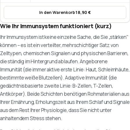
In den Warenkorb
18,90 €
:
Omega-3-Fischöl – EPA & DHA
Wie Ihr Immunsystem funktioniert (kurz)
Ihr Immunsystem ist keine einzelne Sache, die Sie „stärken"
können – es ist ein verteilter, mehrschichtiger Satz von
Zelltypen, chemischen Signalen und physischen Barrieren,
die ständig im Hintergrund ablaufen. Angeborene
Immunität (die immer aktive erste Linie: Haut, Schleimhäute,
bestimmte weiße Blutzellen). Adaptive Immunität (die
gedächtnisbasierte zweite Linie: B-Zellen, T-Zellen,
Antikörper). Beide Schichten benötigen Rohmaterialien aus
Ihrer Ernährung, Erholungszeit aus Ihrem Schlaf und Signale
aus dem Rest Ihrer Physiologie, dass Sie nicht unter
anhaltendem Stress stehen.