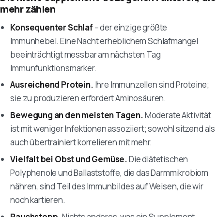
mehr zählen
Konsequenter Schlaf
– der einzige größte
Immunhebel. Eine Nacht erheblichem Schlafmangel
beeinträchtigt messbar am nächsten Tag
Immunfunktionsmarker.
Ausreichend Protein.
Ihre Immunzellen sind Proteine;
sie zu produzieren erfordert Aminosäuren.
Bewegung an den meisten Tagen.
Moderate Aktivität
ist mit weniger Infektionen assoziiert; sowohl sitzend als
auch übertrainiert korrelieren mit mehr.
Vielfalt bei Obst und Gemüse.
Die diätetischen
Polyphenole und Ballaststoffe, die das Darmmikrobiom
nähren, sind Teil des Immunbildes auf Weisen, die wir
noch kartieren.
Rauchstopp.
Nichts anderes, was ein Supplement