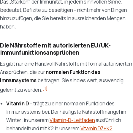
Das „Stärken" der Immunität, in jedem sinnvollen Sinne,
bedeutet, Defizite zu beseitigen – nicht mehr von Dingen
hinzuzufügen, die Sie bereits in ausreichenden Mengen
haben.
Die Nährstoffe mit autorisierten EU/UK-
Immunfunktionsansprüchen
Es gibt nur eine Handvoll Nährstoffe mit formal autorisierten
Ansprüchen, die zur
normalen Funktion des
Immunsystems
beitragen. Sie sind es wert, auswendig
[1]
gelernt zu werden.
Vitamin D
– trägt zu einer normalen Funktion des
Immunsystems bei. Der häufigste Nährstoffmangel im
Winter; in unserem
Vitamin-D-Leitfaden
ausführlich
behandelt und mit K2 in unserem
Vitamin D3+K2