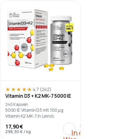
★★★★★
★★★★★
4,7
(242)
Vitamin D3 + K2 MK-7 5000 IE
240 Kapseln
5000 IE Vitamin D3 mit 100 µg
Vitamin K2 MK-7 in Leinöl.
:
Vitamin D3 + K2 MK-7 5
+
17,90 €
In den
298,30 €
/
kg