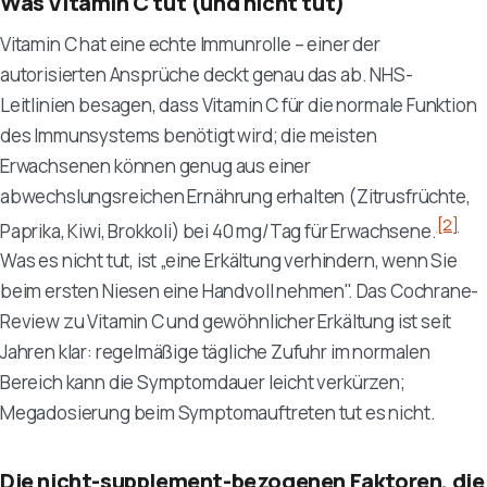
Was Vitamin C tut (und nicht tut)
Vitamin C hat eine echte Immunrolle – einer der
autorisierten Ansprüche deckt genau das ab. NHS-
Leitlinien besagen, dass Vitamin C für die normale Funktion
des Immunsystems benötigt wird; die meisten
Erwachsenen können genug aus einer
abwechslungsreichen Ernährung erhalten (Zitrusfrüchte,
[2]
Paprika, Kiwi, Brokkoli) bei 40 mg/Tag für Erwachsene.
Was es nicht tut, ist „eine Erkältung verhindern, wenn Sie
beim ersten Niesen eine Handvoll nehmen". Das Cochrane-
Review zu Vitamin C und gewöhnlicher Erkältung ist seit
Jahren klar: regelmäßige tägliche Zufuhr im normalen
Bereich kann die Symptomdauer leicht verkürzen;
Megadosierung beim Symptomauftreten tut es nicht.
Die nicht-supplement-bezogenen Faktoren, die