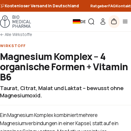
Kostenloser Versand in Deutschland
Ratgeber
FAQ
Kontakt
DE
←
Alle Wirkstoffe
WIRKSTOFF
Magnesium Komplex – 4
organische Formen + Vitamin
B6
Taurat, Citrat, Malat und Laktat – bewusst ohne
Magnesiumoxid.
Ein Magnesium Komplex kombiniert mehrere
Magnesiumverbindungen in einer Kapsel, statt auf ein