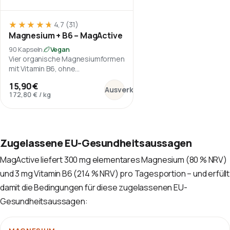
★★★★★
★★★★★
4,7
(31)
Magnesium + B6 – MagActive
90 Kapseln
Vegan
Vier organische Magnesiumformen
mit Vitamin B6, ohne
Magnesiumoxid.
:
Magnesium + B6 – MagActive
15,90 €
Ausverkauft
172,80 €
/
kg
Zugelassene EU-Gesundheitsaussagen
MagActive liefert 300 mg elementares Magnesium (80 % NRV)
und 3 mg Vitamin B6 (214 % NRV) pro Tagesportion – und erfüllt
damit die Bedingungen für diese zugelassenen EU-
Gesundheitsaussagen: