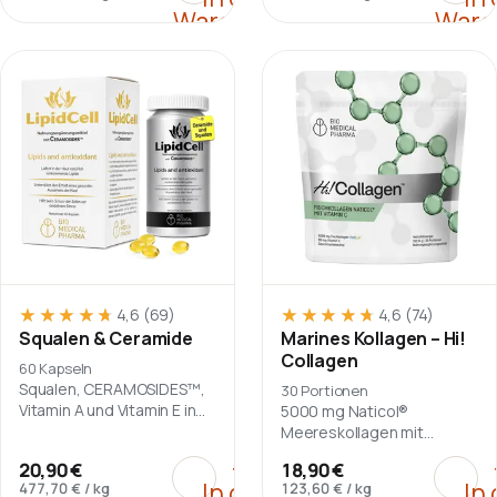
Warenkorb
Ware
★★★★★
★★★★★
★★★★★
★★★★★
4,6
(69)
4,6
(74)
Squalen & Ceramide
Marines Kollagen – Hi!
Collagen
60 Kapseln
Squalen, CERAMOSIDES™,
30 Portionen
Vitamin A und Vitamin E in
5000 mg Naticol®
einer Tagesportion von
Meereskollagen mit
zwei Softgelkapseln.
Vitamin C pro Portion.
:
Squalen & Ceramide
:
Mari
+
20,90 €
18,90 €
In den
In
477,70 €
/
kg
123,60 €
/
kg