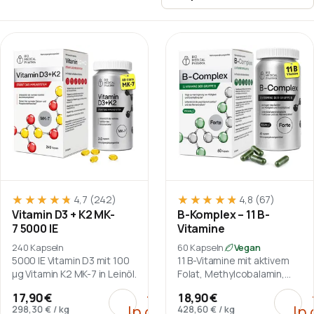
Sortieren nach
★★★★★
★★★★★
★★★★★
★★★★★
4,7
(242)
4,8
(67)
Vitamin D3 + K2 MK-
B-Komplex – 11 B-
7 5000 IE
Vitamine
240 Kapseln
60 Kapseln
Vegan
5000 IE Vitamin D3 mit 100
11 B-Vitamine mit aktivem
µg Vitamin K2 MK-7 in Leinöl.
Folat, Methylcobalamin,
Cholin und Inositol.
:
Vitamin D3 + K2 MK-7 5000 
:
B-Ko
+
17,90 €
18,90 €
In den
In
298,30 €
/
kg
428,60 €
/
kg