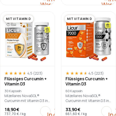
Warenkorb
Ware
MIT VITAMIN D
MIT VITAMIN D
★★★★★
★★★★★
★★★★★
★★★★★
4,5
(223)
4,5
(223)
Flüssiges Curcumin +
Flüssiges Curcumin +
Vitamin D3
Vitamin D3
30 Kapseln
60 Kapseln
Mizellares NovaSOL®
Mizellares NovaSOL®
Curcumin mit Vitamin D3 in
Curcumin mit Vitamin D3 in
Licaps® Kapseln.
Licaps® Kapseln.
:
Flüssiges Curcumin + Vita
:
Flüs
+
18,90 €
33,90 €
In den
In
737,70 €
/
kg
661,60 €
/
kg