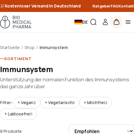
Kostenloser Versand in Deutschland
Ratgeber
FAQ
Kontakt
DE
Startseite
Shop
Immunsystem
SORTIMENT
Immunsystem
Unterstützung der normalen Funktion des Immunsystems
das ganze Jahr über.
Filter:
+
Vegan
+
Vegetarisch
+
Milchfrei
2
5
2
+
Laktosefrei
1
8 Produkte · Rasteransicht · Sortieren nach Empfohlen
8 Produkte