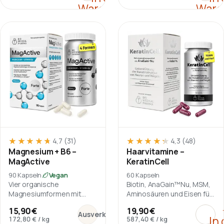
Warenkorb
Ware
★★★★★
★★★★★
★★★★★
★★★★★
4,7
(31)
4,3
(48)
Magnesium + B6 –
Haarvitamine –
MagActive
KeratinCell
90 Kapseln
Vegan
60 Kapseln
Vier organische
Biotin, AnaGain™Nu, MSM,
Magnesiumformen mit
Aminosäuren und Eisen für
Vitamin B6, ohne
haarfokussierte
:
Haar
:
Magnesium + B6 – MagActive
15,90 €
19,90 €
Magnesiumoxid.
Nährstoffversorgung.
Ausverkauft
In
172,80 €
/
kg
587,40 €
/
kg