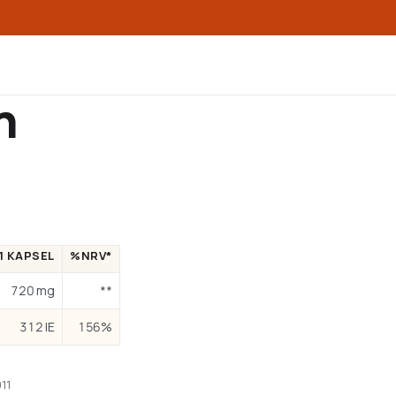
n
1 KAPSEL
%NRV*
720 mg
**
312 IE
156%
11