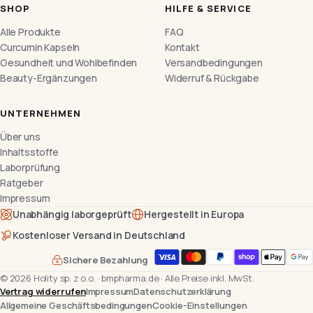
SHOP
HILFE & SERVICE
Alle Produkte
FAQ
Curcumin Kapseln
Kontakt
Gesundheit und Wohlbefinden
Versandbedingungen
Beauty-Ergänzungen
Widerruf & Rückgabe
UNTERNEHMEN
Über uns
Inhaltsstoffe
Laborprüfung
Ratgeber
Impressum
Unabhängig laborgeprüft
Hergestellt in Europa
Kostenloser Versand in Deutschland
Sichere Bezahlung
©
2026
Holity sp. z o.o.
·
bmpharma.de
·
Alle Preise inkl. MwSt.
Vertrag widerrufen
Impressum
Datenschutzerklärung
Allgemeine Geschäftsbedingungen
Cookie-Einstellungen