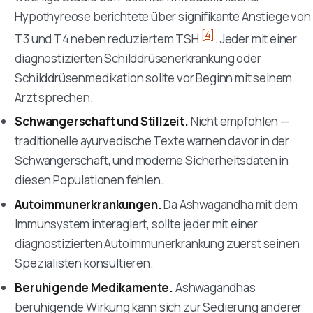
Hypothyreose berichtete über signifikante Anstiege von
[4]
T3 und T4 neben reduziertem TSH
. Jeder mit einer
diagnostizierten Schilddrüsenerkrankung oder
Schilddrüsenmedikation sollte vor Beginn mit seinem
Arzt sprechen.
Schwangerschaft und Stillzeit.
Nicht empfohlen —
traditionelle ayurvedische Texte warnen davor in der
Schwangerschaft, und moderne Sicherheitsdaten in
diesen Populationen fehlen.
Autoimmunerkrankungen.
Da Ashwagandha mit dem
Immunsystem interagiert, sollte jeder mit einer
diagnostizierten Autoimmunerkrankung zuerst seinen
Spezialisten konsultieren.
Beruhigende Medikamente.
Ashwagandhas
beruhigende Wirkung kann sich zur Sedierung anderer