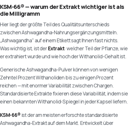
KSM-66® — warum der Extrakt wichtiger ist als
die Milligramm
Hier liegt der größte Teil des Qualitätsunterschieds
zwischen Ashwagandha-Nahrungsergänzungsmitteln.
„Ashwagandha" auf einem Etikett sagt Ihnen fast nichts.
Was wichtig ist, ist der
Extrakt
: welcher Teil der Pflanze, wie
er extrahiert wurde und wie hoch der Withanolid-Gehalt ist.
Generische Ashwagandha-Pulver können von wenigen
Zehntel Prozent Withanoliden bis zu einigen Prozent
reichen — mit enormer Variabilität zwischen Chargen.
Standardisierte Extrakte fixieren diese Variabilität, indem sie
einen bekannten Withanolid-Spiegel in jeder Kapsel liefern.
KSM-66®
ist der am meisten erforschte standardisierte
Ashwagandha-Extrakt auf dem Markt. Entwickelt über