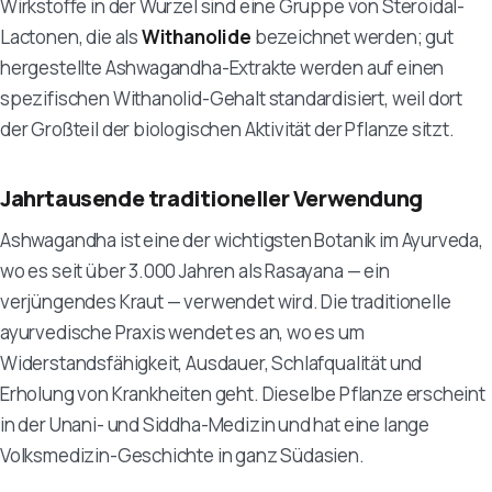
Wirkstoffe in der Wurzel sind eine Gruppe von Steroidal-
Lactonen, die als
Withanolide
bezeichnet werden; gut
hergestellte Ashwagandha-Extrakte werden auf einen
spezifischen Withanolid-Gehalt standardisiert, weil dort
der Großteil der biologischen Aktivität der Pflanze sitzt.
Jahrtausende traditioneller Verwendung
Ashwagandha ist eine der wichtigsten Botanik im Ayurveda,
wo es seit über 3.000 Jahren als
Rasayana
— ein
verjüngendes Kraut — verwendet wird. Die traditionelle
ayurvedische Praxis wendet es an, wo es um
Widerstandsfähigkeit, Ausdauer, Schlafqualität und
Erholung von Krankheiten geht. Dieselbe Pflanze erscheint
in der Unani- und Siddha-Medizin und hat eine lange
Volksmedizin-Geschichte in ganz Südasien.