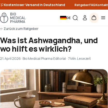
Kostenloser Versand in Deutschland
Ratgeber
FAQ
Kontakt
DE
Zurück zum Ratgeber
Was ist Ashwagandha, und
wo hilft es wirklich?
21. April 2026
·
Bio Medical Pharma Editorial
·
7 Min. Lesezeit