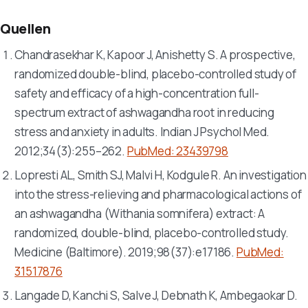
Quellen
Chandrasekhar K, Kapoor J, Anishetty S. A prospective,
randomized double-blind, placebo-controlled study of
safety and efficacy of a high-concentration full-
spectrum extract of ashwagandha root in reducing
stress and anxiety in adults.
Indian J Psychol Med
.
2012;34(3):255–262.
PubMed: 23439798
Lopresti AL, Smith SJ, Malvi H, Kodgule R. An investigation
into the stress-relieving and pharmacological actions of
an ashwagandha (
Withania somnifera
) extract: A
randomized, double-blind, placebo-controlled study.
Medicine (Baltimore)
. 2019;98(37):e17186.
PubMed:
31517876
Langade D, Kanchi S, Salve J, Debnath K, Ambegaokar D.