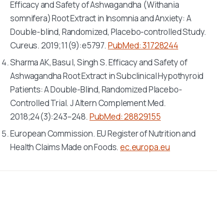
Efficacy and Safety of Ashwagandha (
Withania
somnifera
) Root Extract in Insomnia and Anxiety: A
Double-blind, Randomized, Placebo-controlled Study.
Cureus
. 2019;11(9):e5797.
PubMed: 31728244
Sharma AK, Basu I, Singh S. Efficacy and Safety of
Ashwagandha Root Extract in Subclinical Hypothyroid
Patients: A Double-Blind, Randomized Placebo-
Controlled Trial.
J Altern Complement Med
.
2018;24(3):243–248.
PubMed: 28829155
European Commission. EU Register of Nutrition and
Health Claims Made on Foods.
ec.europa.eu