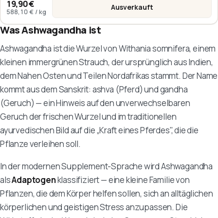
19,90 €
Ausverkauft
:
Ashwagandha KSM-66
588,10 €
/
kg
Was Ashwagandha ist
Ashwagandha ist die Wurzel von
Withania somnifera
, einem
kleinen immergrünen Strauch, der ursprünglich aus Indien,
dem Nahen Osten und Teilen Nordafrikas stammt. Der Name
kommt aus dem Sanskrit:
ashva
(Pferd) und
gandha
(Geruch) — ein Hinweis auf den unverwechselbaren
Geruch der frischen Wurzel und im traditionellen
ayurvedischen Bild auf die „Kraft eines Pferdes", die die
Pflanze verleihen soll.
In der modernen Supplement-Sprache wird Ashwagandha
als
Adaptogen
klassifiziert — eine kleine Familie von
Pflanzen, die dem Körper helfen sollen, sich an alltäglichen
körperlichen und geistigen Stress anzupassen. Die