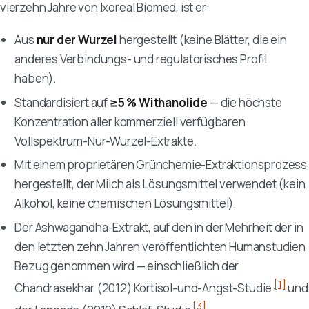
vierzehn Jahre von Ixoreal Biomed, ist er:
Aus
nur der Wurzel
hergestellt (keine Blätter, die ein
anderes Verbindungs- und regulatorisches Profil
haben).
Standardisiert auf
≥5 % Withanolide
— die höchste
Konzentration aller kommerziell verfügbaren
Vollspektrum-Nur-Wurzel-Extrakte.
Mit einem proprietären Grünchemie-Extraktionsprozess
hergestellt, der Milch als Lösungsmittel verwendet (kein
Alkohol, keine chemischen Lösungsmittel).
Der Ashwagandha-Extrakt, auf den in der Mehrheit der in
den letzten zehn Jahren veröffentlichten Humanstudien
Bezug genommen wird — einschließlich der
[1]
Chandrasekhar (2012) Kortisol-und-Angst-Studie
und
[3]