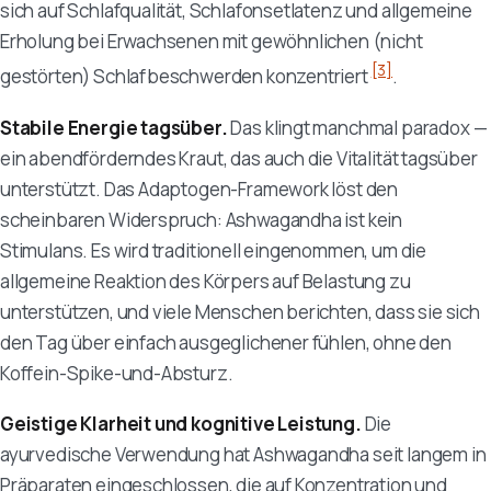
sich auf Schlafqualität, Schlafonsetlatenz und allgemeine
Erholung bei Erwachsenen mit gewöhnlichen (nicht
[3]
gestörten) Schlafbeschwerden konzentriert
.
Stabile Energie tagsüber.
Das klingt manchmal paradox —
ein abendförderndes Kraut, das auch die Vitalität tagsüber
unterstützt. Das Adaptogen-Framework löst den
scheinbaren Widerspruch: Ashwagandha ist kein
Stimulans. Es wird traditionell eingenommen, um die
allgemeine Reaktion des Körpers auf Belastung zu
unterstützen, und viele Menschen berichten, dass sie sich
den Tag über einfach ausgeglichener fühlen, ohne den
Koffein-Spike-und-Absturz.
Geistige Klarheit und kognitive Leistung.
Die
ayurvedische Verwendung hat Ashwagandha seit langem in
Präparaten eingeschlossen, die auf Konzentration und