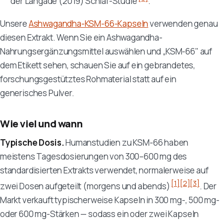
der Langade (2019) Schlaf-Studie
.
Unsere
Ashwagandha-KSM-66-Kapseln
verwenden genau
diesen Extrakt. Wenn Sie ein Ashwagandha-
Nahrungsergänzungsmittel auswählen und „KSM-66" auf
dem Etikett sehen, schauen Sie auf ein gebrandetes,
forschungsgestütztes Rohmaterial statt auf ein
generisches Pulver.
Wie viel und wann
Typische Dosis.
Humanstudien zu KSM-66 haben
meistens Tagesdosierungen von 300–600 mg des
standardisierten Extrakts verwendet, normalerweise auf
[1]
[2]
[3]
zwei Dosen aufgeteilt (morgens und abends)
. Der
Markt verkauft typischerweise Kapseln in 300 mg-, 500 mg-
oder 600 mg-Stärken — sodass ein oder zwei Kapseln