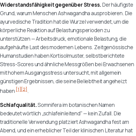
Widerstandsfähigkeit gegenüber Stress.
Der häufigste
Grund, warum Menschen Ashwagandha ausprobieren. Die
ayurvedische Tradition hat die Wurzel verwendet, um die
körperliche Reaktion auf Belastungsperioden zu
unterstützen — Arbeitsdruck, emotionale Belastung, die
aufgehäufte Last des modernen Lebens. Zeitgenössische
Humanstudien haben Kortisolmuster, selbstberichtete
Stress-Scores und ähnliche Messgrößen bei Erwachsenen
mit hohem Ausgangsstress untersucht, mit allgemein
günstigen Ergebnissen, die seine Beliebtheit angeheizt
[1]
[2]
haben
.
Schlafqualität.
Somnifera
im botanischen Namen
bedeutet wörtlich „schlafeinleitend" — kein Zufall. Die
traditionelle Verwendung platziert Ashwagandha fest am
Abend, und ein erheblicher Teil der klinischen Literatur hat