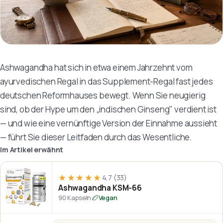
Ashwagandha hat sich in etwa einem Jahrzehnt vom
ayurvedischen Regal in das Supplement-Regal fast jedes
deutschen Reformhauses bewegt. Wenn Sie neugierig
sind, ob der Hype um den „indischen Ginseng" verdient ist
— und wie eine vernünftige Version der Einnahme aussieht
— führt Sie dieser Leitfaden durch das Wesentliche.
Im Artikel erwähnt
★★★★★
★★★★★
4,7
(33)
Ashwagandha KSM-66
90 Kapseln
Vegan