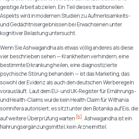
geistige Arbeit abzielen. Ein Teil dieses traditionellen
Aspekts wird in modernen Studien zu Aufmerksamkeits-
und Gedächtnisergebnissen bei Erwachsenen unter
kognitiver Belastung untersucht.
Wenn Sie Ashwagandha als etwas völlig anderes als diese
vier beschrieben sehen — Krankheiten verhindern, eine
bestimmte Erkrankung heilen, eine diagnostizierte
psychische Störung behandeln — ist das Marketing, das
sowohl der Evidenz als auch den deutschen Werberegeln
vorausläuft. Laut dem EU- und UK-Register für Ernährungs-
und Health-Claims wurde kein Health Claim für
Withania
somnifera
autorisiert; es sitzt unter den Botanika auf Eis, die
[5]
auf weitere Überprüfung warten
. Ashwagandha ist ein
Nahrungsergänzungsmittel, kein Arzneimittel.