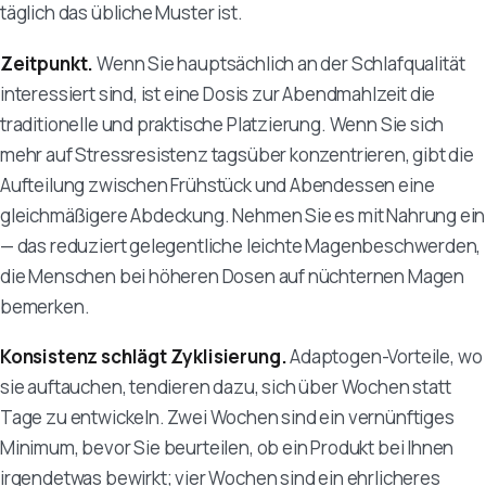
täglich das übliche Muster ist.
Zeitpunkt.
Wenn Sie hauptsächlich an der Schlafqualität
interessiert sind, ist eine Dosis zur Abendmahlzeit die
traditionelle und praktische Platzierung. Wenn Sie sich
mehr auf Stressresistenz tagsüber konzentrieren, gibt die
Aufteilung zwischen Frühstück und Abendessen eine
gleichmäßigere Abdeckung. Nehmen Sie es mit Nahrung ein
— das reduziert gelegentliche leichte Magenbeschwerden,
die Menschen bei höheren Dosen auf nüchternen Magen
bemerken.
Konsistenz schlägt Zyklisierung.
Adaptogen-Vorteile, wo
sie auftauchen, tendieren dazu, sich über Wochen statt
Tage zu entwickeln. Zwei Wochen sind ein vernünftiges
Minimum, bevor Sie beurteilen, ob ein Produkt bei Ihnen
irgendetwas bewirkt; vier Wochen sind ein ehrlicheres