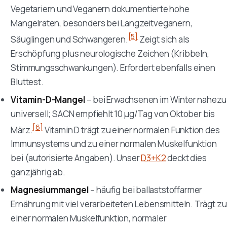
Vegetariern und Veganern dokumentierte hohe
Mangelraten, besonders bei Langzeitveganern,
[5]
Säuglingen und Schwangeren.
Zeigt sich als
Erschöpfung plus neurologische Zeichen (Kribbeln,
Stimmungsschwankungen). Erfordert ebenfalls einen
Bluttest.
Vitamin-D-Mangel
– bei Erwachsenen im Winter nahezu
universell; SACN empfiehlt 10 µg/Tag von Oktober bis
[6]
März.
Vitamin D trägt zu einer normalen Funktion des
Immunsystems und zu einer normalen Muskelfunktion
bei (autorisierte Angaben). Unser
D3+K2
deckt dies
ganzjährig ab.
Magnesiummangel
– häufig bei ballaststoffarmer
Ernährung mit viel verarbeiteten Lebensmitteln. Trägt zu
einer normalen Muskelfunktion, normaler