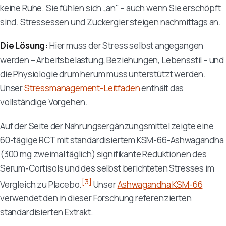
keine Ruhe. Sie fühlen sich „an" – auch wenn Sie erschöpft
sind. Stressessen und Zuckergier steigen nachmittags an.
Die Lösung:
Hier muss der Stress selbst angegangen
werden – Arbeitsbelastung, Beziehungen, Lebensstil – und
die Physiologie drum herum muss unterstützt werden.
Unser
Stressmanagement-Leitfaden
enthält das
vollständige Vorgehen.
Auf der Seite der Nahrungsergänzungsmittel zeigte eine
60-tägige RCT mit standardisiertem KSM-66-Ashwagandha
(300 mg zweimal täglich) signifikante Reduktionen des
Serum-Cortisols und des selbst berichteten Stresses im
[3]
Vergleich zu Placebo.
Unser
Ashwagandha KSM-66
verwendet den in dieser Forschung referenzierten
standardisierten Extrakt.