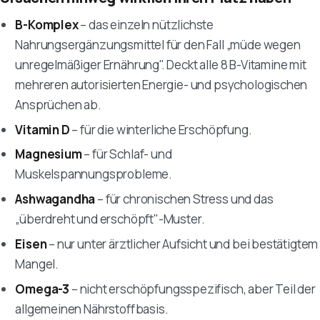
B-Komplex
– das einzeln nützlichste
Nahrungsergänzungsmittel für den Fall „müde wegen
unregelmäßiger Ernährung". Deckt alle 8 B-Vitamine mit
mehreren autorisierten Energie- und psychologischen
Ansprüchen ab.
Vitamin D
– für die winterliche Erschöpfung.
Magnesium
– für Schlaf- und
Muskelspannungsprobleme.
Ashwagandha
– für chronischen Stress und das
„überdreht und erschöpft"-Muster.
Eisen
– nur unter ärztlicher Aufsicht und bei bestätigtem
Mangel.
Omega-3
– nicht erschöpfungsspezifisch, aber Teil der
allgemeinen Nährstoffbasis.