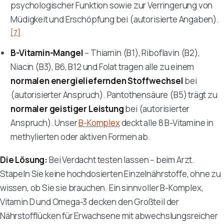
psychologischer Funktion sowie zur Verringerung von
Müdigkeit und Erschöpfung bei (autorisierte Angaben).
[7]
B-Vitamin-Mangel
– Thiamin (B1), Riboflavin (B2),
Niacin (B3), B6, B12 und Folat tragen alle zu einem
normalen energieliefernden Stoffwechsel
bei
(autorisierter Anspruch). Pantothensäure (B5) trägt zu
normaler geistiger Leistung
bei (autorisierter
Anspruch). Unser
B-Komplex
deckt alle 8 B-Vitamine in
methylierten oder aktiven Formen ab.
Die Lösung:
Bei Verdacht testen lassen – beim Arzt.
Stapeln Sie keine hochdosierten Einzelnährstoffe, ohne zu
wissen, ob Sie sie brauchen. Ein sinnvoller B-Komplex,
Vitamin D und Omega-3 decken den Großteil der
Nährstofflücken für Erwachsene mit abwechslungsreicher