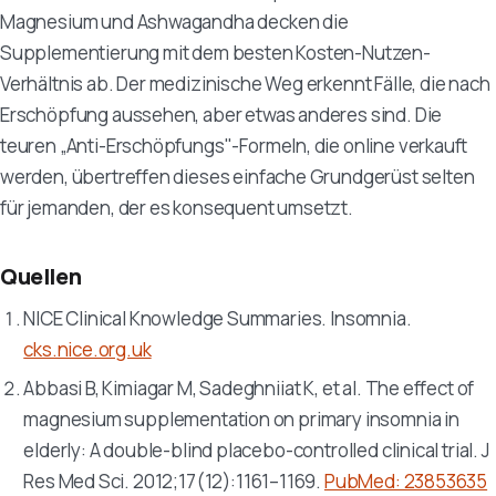
Magnesium und Ashwagandha decken die
Supplementierung mit dem besten Kosten-Nutzen-
Verhältnis ab. Der medizinische Weg erkennt Fälle, die nach
Erschöpfung aussehen, aber etwas anderes sind. Die
teuren „Anti-Erschöpfungs"-Formeln, die online verkauft
werden, übertreffen dieses einfache Grundgerüst selten
für jemanden, der es konsequent umsetzt.
Quellen
NICE Clinical Knowledge Summaries. Insomnia.
cks.nice.org.uk
Abbasi B, Kimiagar M, Sadeghniiat K, et al. The effect of
magnesium supplementation on primary insomnia in
elderly: A double-blind placebo-controlled clinical trial.
J
Res Med Sci
. 2012;17(12):1161–1169.
PubMed: 23853635