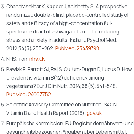
Chandrasekhar K, Kapoor J, Anishetty S. A prospective,
randomized double-blind, placebo-controlled study of
safety and efficacy of a high-concentration full-
spectrum extract of ashwagandha root in reducing
stress and anxiety in adults.
Indian J Psychol Med
.
2012;34(3):255–262.
PubMed: 23439798
NHS. Iron.
nhs.uk
Pawlak R, Parrott SJ, Raj S, Cullum-Dugan D, Lucus D. How
prevalent is vitamin B(12) deficiency among
vegetarians?
Eur J Clin Nutr
. 2014;68(5):541–548.
PubMed: 24667752
Scientific Advisory Committee on Nutrition. SACN
Vitamin D and Health Report (2016).
gov.uk
Europäische Kommission. EU-Register der nährwert- und
gesundheitsbezogenen Angaben über Lebensmittel.