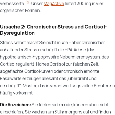
[2]
verbesserte.
Unser
MagActive
liefert 300 mg in vier
organischen Formen.
Ursache 2: Chronischer Stress und Cortisol-
Dysregulation
Stress selbst macht Sie nicht müde – aber chronischer,
anhaltender Stress erschöpft die HPA-Achse (das
hypothalamisch-hypophysäre Nebennierensystem, das
Cortisol reguliert). Hohes Cortisol zur falschen Zeit,
abgeflachte Cortisolkurven oder chronisch erhöhte
Basalwerte erzeugen allesamt das „überdreht und
erschöpft"-Muster, das in verantwortungsvollen Berufen so
häufig vorkommt.
Die Anzeichen:
Sie fühlen sich müde, können aber nicht
einschlafen. Sie wachen um 3 Uhr morgens auf und finden