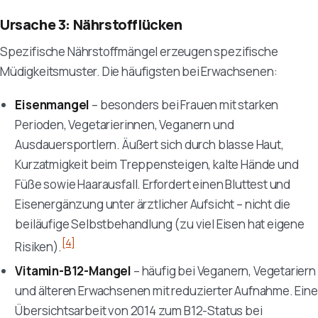
Ursache 3: Nährstofflücken
Spezifische Nährstoffmängel erzeugen spezifische
Müdigkeitsmuster. Die häufigsten bei Erwachsenen:
Eisenmangel
– besonders bei Frauen mit starken
Perioden, Vegetarierinnen, Veganern und
Ausdauersportlern. Äußert sich durch blasse Haut,
Kurzatmigkeit beim Treppensteigen, kalte Hände und
Füße sowie Haarausfall. Erfordert einen Bluttest und
Eisenergänzung unter ärztlicher Aufsicht – nicht die
beiläufige Selbstbehandlung (zu viel Eisen hat eigene
[4]
Risiken).
Vitamin-B12-Mangel
– häufig bei Veganern, Vegetariern
und älteren Erwachsenen mit reduzierter Aufnahme. Eine
Übersichtsarbeit von 2014 zum B12-Status bei