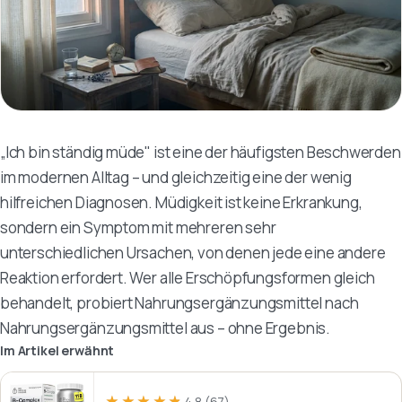
„Ich bin ständig müde" ist eine der häufigsten Beschwerden
im modernen Alltag – und gleichzeitig eine der wenig
hilfreichen Diagnosen. Müdigkeit ist keine Erkrankung,
sondern ein Symptom mit mehreren sehr
unterschiedlichen Ursachen, von denen jede eine andere
Reaktion erfordert. Wer alle Erschöpfungsformen gleich
behandelt, probiert Nahrungsergänzungsmittel nach
Nahrungsergänzungsmittel aus – ohne Ergebnis.
Im Artikel erwähnt
★★★★★
★★★★★
4,8
(67)