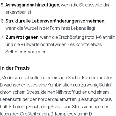
Ashwagandha hinzufügen
, wenn die Stressseite klar
erkennbar ist.
Strukturelle Lebensveränderungen vornehmen
,
wenn die Wurzel in der Form Ihres Lebens liegt.
Zum Arzt gehen
, wenn die Erschöpfung trotz 1–6 anhält
und die Blutwerte normal waren – es könnte etwas
Selteneres vorliegen.
In der Praxis
„Müde sein" ist selten eine einzige Sache. Bei den meisten
Erwachsenen ist es eine Kombination aus zu wenig Schlaf,
chronischem Stress, kleinen Nährstofflücken und einem
Lebensstil, der den Körper dauerhaft im „Leistungsmodus"
hält. Erholung, Ernährung, Schlaf und Stressmanagement
lösen den Großteil davon. B-Komplex, Vitamin D,