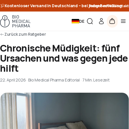
Kostenloser Versand in Deutschland – bei jeder Bestellung
Ratgeber
FAQ
Kontakt
DE
Zurück zum Ratgeber
Chronische Müdigkeit: fünf
Ursachen und was gegen jede
hilft
22. April 2026
·
Bio Medical Pharma Editorial
·
7 Min. Lesezeit