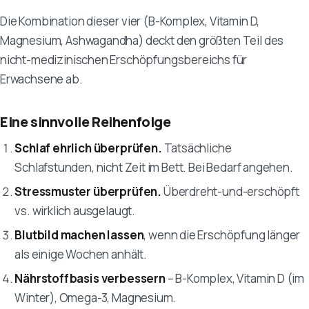
Die Kombination dieser vier (B-Komplex, Vitamin D,
Magnesium, Ashwagandha) deckt den größten Teil des
nicht-medizinischen Erschöpfungsbereichs für
Erwachsene ab.
Eine sinnvolle Reihenfolge
Schlaf ehrlich überprüfen.
Tatsächliche
Schlafstunden, nicht Zeit im Bett. Bei Bedarf angehen.
Stressmuster überprüfen.
Überdreht-und-erschöpft
vs. wirklich ausgelaugt.
Blutbild machen lassen
, wenn die Erschöpfung länger
als einige Wochen anhält.
Nährstoffbasis verbessern
– B-Komplex, Vitamin D (im
Winter), Omega-3, Magnesium.