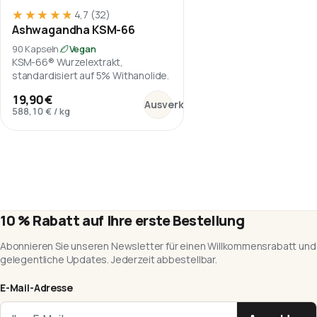
★★★★★
★★★★★
4,7
(32)
Ashwagandha KSM-66
90 Kapseln
Vegan
KSM-66® Wurzelextrakt,
standardisiert auf 5% Withanolide.
:
Ashwagandha KSM-66
19,90 €
Ausverkauft
588,10 €
/
kg
10 % Rabatt auf Ihre erste Bestellung
Abonnieren Sie unseren Newsletter für einen Willkommensrabatt und
gelegentliche Updates. Jederzeit abbestellbar.
E-Mail-Adresse