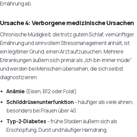
Ernährung ab.
Ursache 4: Verborgene medizinische Ursachen
Chronische Müdigkeit, die trotz gutem Schlaf, vernünftiger
Ernährung und sinnvollem Stressmanagement anhält, ist
ein legitimer Grund, einen Arzt aufzusuchen. Mehrere
Erkrankungen äußern sich primär als „Ich bin immer müde"
und werden bei Menschen übersehen, die sich selbst
diagnostizieren:
Anämie
(Eisen, B12 oder Folat).
Schilddrüsenunterfunktion
– häufiger als viele ahnen,
besonders bei Frauen über 40.
Typ-2-Diabetes
– frühe Stadien äußern sich als
Erschöpfung, Durst und häufiger Harndrang.