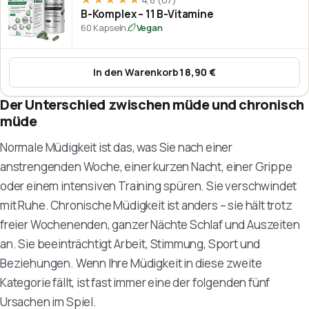
B-Komplex – 11 B-Vitamine
60 Kapseln
Vegan
In den Warenkorb
18,90 €
:
B-Komplex – 11 B-Vitamine
Der Unterschied zwischen müde und chronisch
müde
Normale Müdigkeit ist das, was Sie nach einer
anstrengenden Woche, einer kurzen Nacht, einer Grippe
oder einem intensiven Training spüren. Sie verschwindet
mit Ruhe. Chronische Müdigkeit ist anders – sie hält trotz
freier Wochenenden, ganzer Nächte Schlaf und Auszeiten
an. Sie beeinträchtigt Arbeit, Stimmung, Sport und
Beziehungen. Wenn Ihre Müdigkeit in diese zweite
Kategorie fällt, ist fast immer eine der folgenden fünf
Ursachen im Spiel.