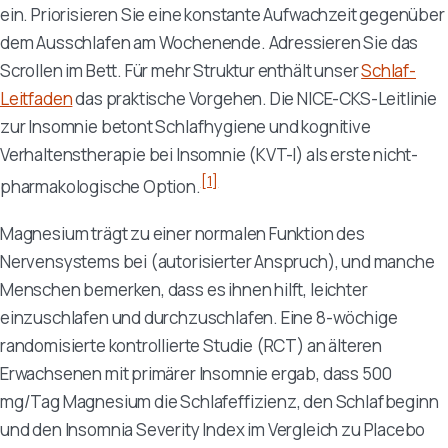
ein. Priorisieren Sie eine konstante Aufwachzeit gegenüber
dem Ausschlafen am Wochenende. Adressieren Sie das
Scrollen im Bett. Für mehr Struktur enthält unser
Schlaf-
Leitfaden
das praktische Vorgehen. Die NICE-CKS-Leitlinie
zur Insomnie betont Schlafhygiene und kognitive
Verhaltenstherapie bei Insomnie (KVT-I) als erste nicht-
[1]
pharmakologische Option.
Magnesium trägt zu einer normalen Funktion des
Nervensystems bei (autorisierter Anspruch), und manche
Menschen bemerken, dass es ihnen hilft, leichter
einzuschlafen und durchzuschlafen. Eine 8-wöchige
randomisierte kontrollierte Studie (RCT) an älteren
Erwachsenen mit primärer Insomnie ergab, dass 500
mg/Tag Magnesium die Schlafeffizienz, den Schlafbeginn
und den Insomnia Severity Index im Vergleich zu Placebo