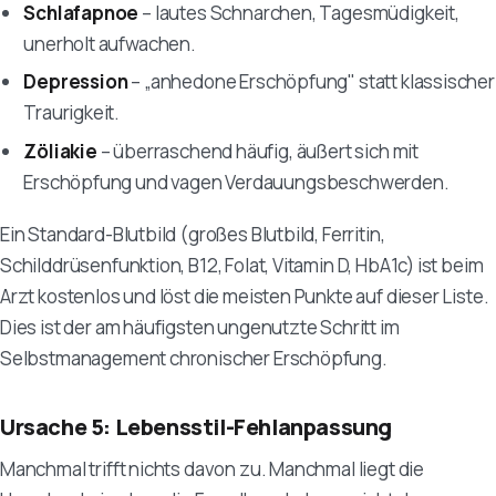
Schlafapnoe
– lautes Schnarchen, Tagesmüdigkeit,
unerholt aufwachen.
Depression
– „anhedone Erschöpfung" statt klassischer
Traurigkeit.
Zöliakie
– überraschend häufig, äußert sich mit
Erschöpfung und vagen Verdauungsbeschwerden.
Ein Standard-Blutbild (großes Blutbild, Ferritin,
Schilddrüsenfunktion, B12, Folat, Vitamin D, HbA1c) ist beim
Arzt kostenlos und löst die meisten Punkte auf dieser Liste.
Dies ist der am häufigsten ungenutzte Schritt im
Selbstmanagement chronischer Erschöpfung.
Ursache 5: Lebensstil-Fehlanpassung
Manchmal trifft nichts davon zu. Manchmal liegt die