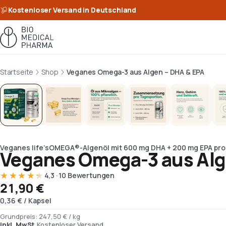
Kostenloser Versand in Deutschland
Startseite
Shop
Veganes Omega-3 aus Algen – DHA & EPA
Bild 1 von 7
Veganes life’sOMEGA®-Algenöl mit 600 mg DHA + 200 mg EPA pro
Veganes Omega-3 aus Alg
★★★★★
★★★★★
4,3
· 10 Bewertungen
21,90 €
0,36 €
/
Kapsel
Grundpreis:
247,50 €
/
kg
inkl. MwSt.
Kostenloser Versand