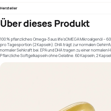
Hersteller
Über dieses Produkt
100 % pflanzliches Omega-3 aus life’sOMEGA Mikroalgenöl – 6
pro Tagesportion (2 Kapseln). DHA trägt zur normalen Gehirnf
normaler Sehkraft bei. EPA und DHA tragen zu einer normalen H
Pflanzliche Softgelkapseln ohne Gelatine. 60 Kapseln, 2 Kapsel