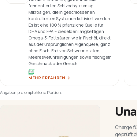
fermentierten Schizochytrium sp.
Mikroalgen, die in geschlossenen,
kontrollierten Systemen kultiviert werden.
Es ist eine 100 % pflanzliche Quelle für
DHA und EPA – dieselben langkettigen
Omega-3-Fettsäuren wie in Fischöl, direkt
aus der ursprünglichen Algenquelle, ganz
ohne Fisch. Frei von Schwermetallen,
Meeresverunreinigungen sowie fischigem
Geschmack oder Geruch.
MEHR ERFAHREN
→
Angaben pro empfohlene Portion.
Una
Charge fü
geprüft d