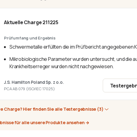
Aktuelle Charge
211225
Prüfumfang und Ergebnis
Schwermetalle erfüllten die im Prüfbericht angegebenen K
Mikrobiologische Parameter wurden untersucht, und die a
Krankheitserreger wurden nicht nachgewiesen.
J.S. Hamilton Poland Sp. z o.o.
Testergebn
PCA AB 079 (ISO/IEC 17025)
e Charge? Hier finden Sie alle Testergebnisse
(3)
bnisse für alle unsere Produkte ansehen
→