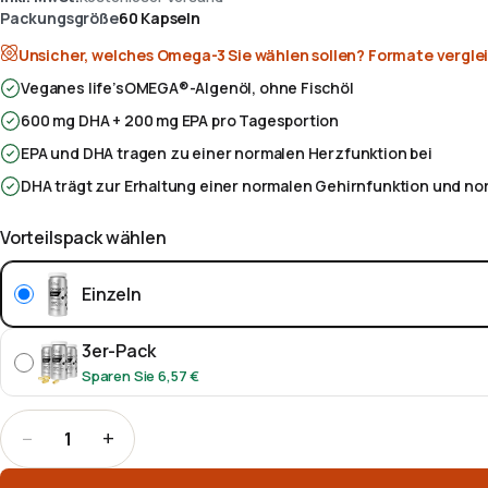
Packungsgröße
60 Kapseln
Unsicher, welches
Omega-3
Sie wählen sollen?
Formate vergle
Veganes life’sOMEGA®-Algenöl, ohne Fischöl
600 mg DHA + 200 mg EPA pro Tagesportion
EPA und DHA tragen zu einer normalen Herzfunktion bei
DHA trägt zur Erhaltung einer normalen Gehirnfunktion und nor
Vorteilspack wählen
Einzeln
3er-Pack
Sparen Sie
6,57 €
−
+
1
Menge
:
1