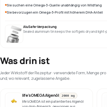
Sie suchen eine Omega-3-Quelle unabhängig von Wildfang
Sie bevorzugen ein Omega-3-Profil mit höherem DHA-Anteil
AluSafe-Verpackung
Sealed aluminium tin keeps the softgels dry and light
Was drin ist
Jeder Wirkstoff der Rezeptur: verwendete Form, Menge pro 
und, wo relevant, zugelassene Angabe.
life’sOMEGA Algenöl
2000 mg
life’sOMEGA ist ein patentiertes Algenöl
von dsm-firmenich, gewonnen aus