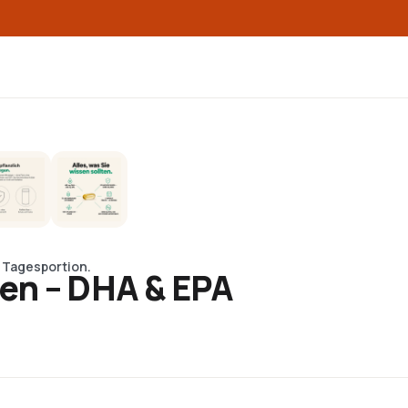
 Tagesportion.
en – DHA & EPA