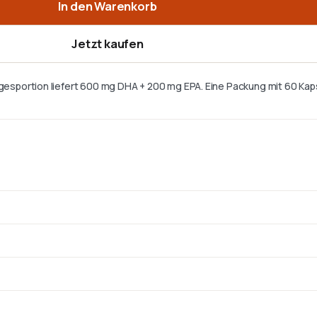
In den Warenkorb
Jetzt kaufen
gesportion liefert 600 mg DHA + 200 mg EPA. Eine Packung mit 60 Kaps