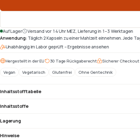
Auf Lager
Versand vor 14 Uhr MEZ, Lieferung in 1–3 Werktagen
Anwendung
:
Täglich 2 Kapseln zu einer Mahlzeit einnehmen. Jede Ta
Unabhängig im Labor geprüft – Ergebnisse ansehen
Hergestellt in der EU
30 Tage Rückgaberecht
Sicherer Checkout
Vegan
Vegetarisch
Glutenfrei
Ohne Gentechnik
Inhaltsstofftabelle
Inhaltsstoffe
Lagerung
Hinweise