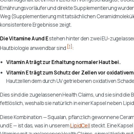
Ernährungsvorläufer und direkte Supplementierung wurden 
Weg (Supplementierung mit tatsächlichen Ceramidmolekülen
konsistentere Ergebnisse zeigt.
Die Vitamine A und E
stehen hinter den zwei EU-zugelassene
[1]
Hautbiologie anwendbar sind
:
Vitamin A trägt zur Erhaltung normaler Haut bei.
Vitamin E trägt zum Schutz der Zellen vor oxidativem
Hautzellen dem durch UV getriebenen oxidativen Schad
Dies sind die zugelassenen Health Claims, und sie sind die 
fettlöslich, weshalb sie natürlich in einer Kapsel neben Lipi
Diese Kombination — Squalan, pflanzlich gewonnene Ceramid
und E — ist das, was in unserem
LipidCell
steckt. Eine Kapsel 
Vitamine mit zugelassenen Health Claims, einmal täglich m