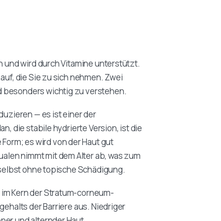
.
en und wird durch Vitamine unterstützt.
 auf, die Sie zu sich nehmen. Zwei
d besonders wichtig zu verstehen.
duzieren — es ist einer der
, die stabile hydrierte Version, ist die
orm; es wird von der Haut gut
alen nimmt mit dem Alter ab, was zum
, selbst ohne topische Schädigung.
e im Kern der Stratum-corneum-
gehalts der Barriere aus. Niedriger
ner und alternder Haut.