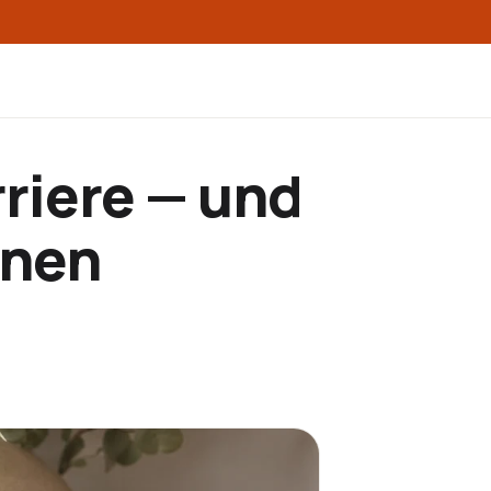
rriere — und
nnen