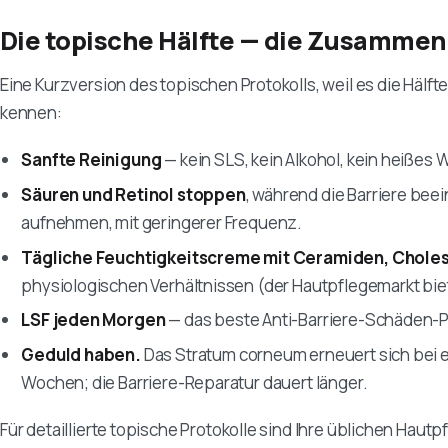
Die topische Hälfte — die Zusamme
Eine Kurzversion des topischen Protokolls, weil es die Hälft
kennen:
Sanfte Reinigung
— kein SLS, kein Alkohol, kein heißes 
Säuren und Retinol stoppen
, während die Barriere beei
aufnehmen, mit geringerer Frequenz.
Tägliche Feuchtigkeitscreme mit Ceramiden, Choles
physiologischen Verhältnissen (der Hautpflegemarkt bie
LSF jeden Morgen
— das beste Anti-Barriere-Schäden-P
Geduld haben.
Das Stratum corneum erneuert sich bei
Wochen; die Barriere-Reparatur dauert länger.
Für detaillierte topische Protokolle sind Ihre üblichen Haut