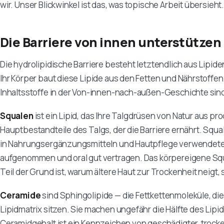
wir. Unser Blickwinkel ist das, was topische Arbeit übersieht
Die Barriere von innen unterstützen
Die hydrolipidische Barriere besteht letztendlich aus Lipid
Ihr Körper baut diese Lipide aus den Fetten und Nährstoffen
Inhaltsstoffe in der Von-innen-nach-außen-Geschichte sin
Squalen
ist ein Lipid, das Ihre Talgdrüsen von Natur aus pro
Hauptbestandteile des Talgs, der die Barriere ernährt. Squalan
in Nahrungsergänzungsmitteln und Hautpflege verwendete F
aufgenommen und oral gut vertragen. Das körpereigene Squ
Teil der Grund ist, warum ältere Haut zur Trockenheit neigt
Ceramide
sind Sphingolipide — die Fettkettenmoleküle, di
Lipidmatrix sitzen. Sie machen ungefähr die Hälfte des Lipid
Ceramidgehalt ist ein Kennzeichen von geschädigter, trocke