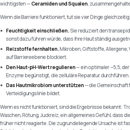
wichtigsten —
Ceramiden und Squalen
, zusammengehalte
Wenn die Barriere funktioniert, tut sie vier Dinge gleichzeitig
Feuchtigkeit einschließen.
Sie reduziert den transepi
sonst dazu führen würde, dass Ihre Haut ständig ausgetro
Reizstoffe fernhalten.
Mikroben, Giftstoffe, Allergene
auf Barriereebene blockiert.
Den Haut-pH-Wert regulieren
— ein optimaler ~5,5, de
Enzyme begünstigt, die zelluläre Reparatur durchführen.
Das Hautmikrobiom unterstützen
— die Gemeinschaft f
Verteidigungslinie bildet.
Wenn es nicht funktioniert, sind die Ergebnisse bekannt: 
Waschen, Rötung, Juckreiz, ein allgemeines Gefühl, dass die 
früher nicht reagierte. Die zugrundeliegende Ursache ist f