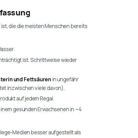
nfassung
e ist, die die meisten Menschen bereits
Wasser.
nträchtigt ist. Schrittweise wieder
terin und Fettsäuren
in ungefähr
tet inzwischen viele davon).
rodukt auf jedem Regal.
 einem gesunden Erwachsenen in ~4
pflege-Medien besser aufgestellt als