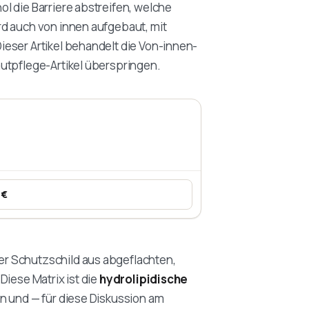
l die Barriere abstreifen, welche
rd auch von innen aufgebaut, mit
ieser Artikel behandelt die Von-innen-
autpflege-Artikel überspringen.
 €
& Ceramide
er Schutzschild aus abgeflachten,
Diese Matrix ist die
hydrolipidische
in und — für diese Diskussion am