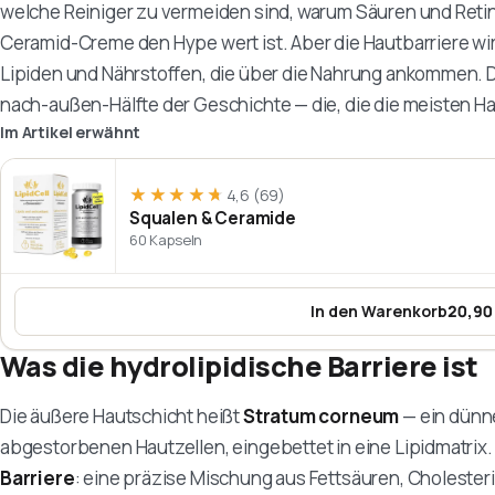
welche Reiniger zu vermeiden sind, warum Säuren und Retino
Ceramid-Creme den Hype wert ist. Aber die Hautbarriere wi
Lipiden und Nährstoffen, die über die Nahrung ankommen. D
nach-außen-Hälfte der Geschichte — die, die die meisten H
Im Artikel erwähnt
★★★★★
★★★★★
4,6
(69)
Squalen & Ceramide
60 Kapseln
In den Warenkorb
20,90
:
Squalen 
Was die hydrolipidische Barriere ist
Die äußere Hautschicht heißt
Stratum corneum
— ein dünn
abgestorbenen Hautzellen, eingebettet in eine Lipidmatrix. 
Barriere
: eine präzise Mischung aus Fettsäuren, Cholester