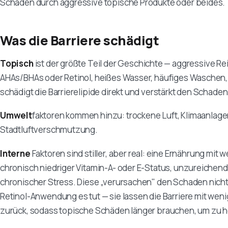
Schäden durch aggressive topische Produkte oder beides.
Was die Barriere schädigt
Topisch
ist der größte Teil der Geschichte — aggressive Re
AHAs/BHAs oder Retinol, heißes Wasser, häufiges Waschen,
schädigt die Barrierelipide direkt und verstärkt den Schaden
Umwelt
faktoren kommen hinzu: trockene Luft, Klimaanla
Stadtluftver­schmutzung.
Interne
Faktoren sind stiller, aber real: eine Ernährung mit 
chronisch niedriger Vitamin-A- oder E-Status, unzureichende
chronischer Stress. Diese „verursachen" den Schaden nicht 
Retinol-Anwendung es tut — sie lassen die Barriere mit wen
zurück, sodass topische Schäden länger brauchen, um zu h