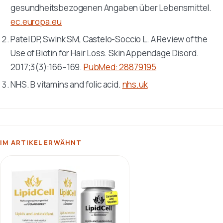
gesundheitsbezogenen Angaben über Lebensmittel.
ec.europa.eu
Patel DP, Swink SM, Castelo-Soccio L. A Review of the
Use of Biotin for Hair Loss.
Skin Appendage Disord
.
2017;3(3):166–169.
PubMed: 28879195
NHS. B vitamins and folic acid.
nhs.uk
IM ARTIKEL ERWÄHNT