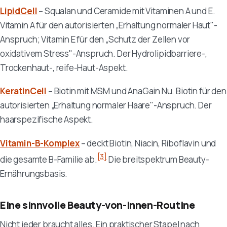
LipidCell
– Squalan und Ceramide mit Vitaminen A und E.
Vitamin A für den autorisierten „Erhaltung normaler Haut"-
Anspruch; Vitamin E für den „Schutz der Zellen vor
oxidativem Stress"-Anspruch. Der Hydrolipidbarriere-,
Trockenhaut-, reife-Haut-Aspekt.
KeratinCell
– Biotin mit MSM und AnaGain Nu. Biotin für den
autorisierten „Erhaltung normaler Haare"-Anspruch. Der
haarspezifische Aspekt.
Vitamin-B-Komplex
– deckt Biotin, Niacin, Riboflavin und
[3]
die gesamte B-Familie ab.
Die breitspektrum Beauty-
Ernährungsbasis.
Eine sinnvolle Beauty-von-innen-Routine
Nicht jeder braucht alles. Ein praktischer Stapel nach