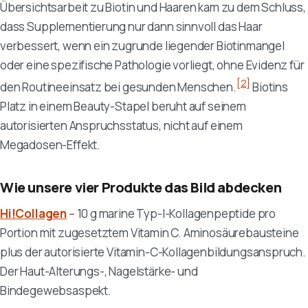
Übersichtsarbeit zu Biotin und Haaren kam zu dem Schluss,
dass Supplementierung nur dann sinnvoll das Haar
verbessert, wenn ein zugrunde liegender Biotinmangel
oder eine spezifische Pathologie vorliegt, ohne Evidenz für
[2]
den Routineeinsatz bei gesunden Menschen.
Biotins
Platz in einem Beauty-Stapel beruht auf seinem
autorisierten Anspruchsstatus, nicht auf einem
Megadosen-Effekt.
Wie unsere vier Produkte das Bild abdecken
Hi!Collagen
– 10 g marine Typ-I-Kollagenpeptide pro
Portion mit zugesetztem Vitamin C. Aminosäurebausteine
plus der autorisierte Vitamin-C-Kollagenbildungsanspruch.
Der Haut-Alterungs-, Nagelstärke- und
Bindegewebsaspekt.