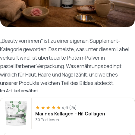
„Beauty von innen" ist zu einer eigenen Supplement-
Kategorie geworden. Das meiste, was unter diesem Label
verkauft wird, ist überteuerte Protein-Pulver in
pastellfarbener Verpackung. Was ernährungsbedingt
wirklich für Haut, Haare und Nägel zählt, und welches
unserer Produkte welchen Teil des Bildes abdeckt.
Im Artikel erwähnt
★★★★★
★★★★★
4,6
(74)
Marines Kollagen – Hi! Collagen
30 Portionen