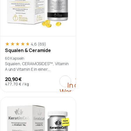
★★★★★
★★★★★
4,6
(69)
Squalen & Ceramide
60 Kapseln
Squalen, CERAMOSIDES™, Vitamin
A und Vitamin E in einer
Tagesportion von zwei
:
Squalen & Ceramide
+
20,90 €
Softgelkapseln.
In den
477,70 €
/
kg
Warenkorb