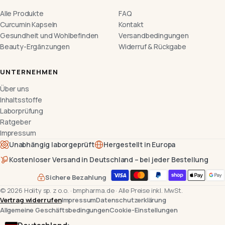
Alle Produkte
FAQ
Curcumin Kapseln
Kontakt
Gesundheit und Wohlbefinden
Versandbedingungen
Beauty-Ergänzungen
Widerruf & Rückgabe
UNTERNEHMEN
Über uns
Inhaltsstoffe
Laborprüfung
Ratgeber
Impressum
Unabhängig laborgeprüft
Hergestellt in Europa
Kostenloser Versand in Deutschland – bei jeder Bestellung
Sichere Bezahlung
©
2026
Holity sp. z o.o.
·
bmpharma.de
·
Alle Preise inkl. MwSt.
Vertrag widerrufen
Impressum
Datenschutzerklärung
Allgemeine Geschäftsbedingungen
Cookie-Einstellungen