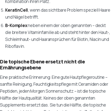
Kombination ihren Platz.
KeratinCell
, wenn das sichtbare Problem speziell Haare
und Nägel betrifft.
B-Komplex
neben einem der oben genannten – deckt
die breitere Vitaminfamilie ab und steht hinter den Haut-,
Schleimhaut- und Haaransprüchen für Biotin, Niacin und
Riboflavin.
Die topische Ebene ersetzt nicht die
Ernährungsebene
Eine praktische Erinnerung: Eine gute Hautpflegeroutine –
sanfte Reinigung, Feuchtigkeitspflege mit Ceramiden oder
Peptiden, jeden Morgen Sonnenschutz – ist die topische
Hälfte der Hautqualität. Keines der oben genannten
Supplements ersetzt das. Sie tun die Hälfte, die topische