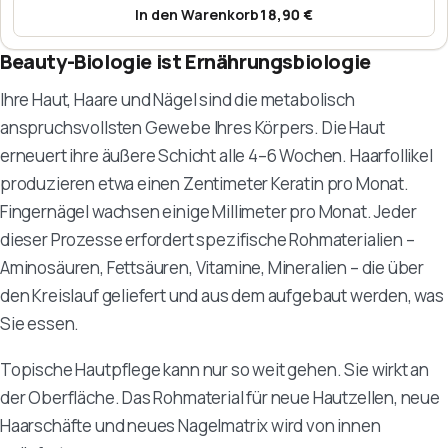
In den Warenkorb
18,90 €
:
Marines Kollagen – Hi! Collage
Beauty-Biologie ist Ernährungsbiologie
Ihre Haut, Haare und Nägel sind die metabolisch
anspruchsvollsten Gewebe Ihres Körpers. Die Haut
erneuert ihre äußere Schicht alle 4–6 Wochen. Haarfollikel
produzieren etwa einen Zentimeter Keratin pro Monat.
Fingernägel wachsen einige Millimeter pro Monat. Jeder
dieser Prozesse erfordert spezifische Rohmaterialien –
Aminosäuren, Fettsäuren, Vitamine, Mineralien – die über
den Kreislauf geliefert und aus dem aufgebaut werden, was
Sie essen.
Topische Hautpflege kann nur so weit gehen. Sie wirkt an
der Oberfläche. Das Rohmaterial für neue Hautzellen, neue
Haarschäfte und neues Nagelmatrix wird von innen