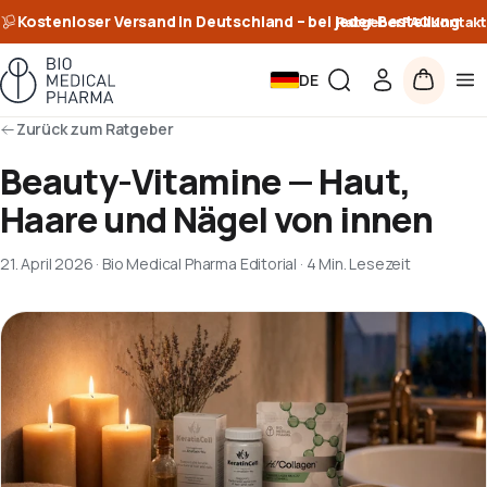
Kostenloser Versand in Deutschland – bei jeder Bestellung
Ratgeber
FAQ
Kontakt
DE
Zurück zum Ratgeber
Beauty-Vitamine — Haut,
Haare und Nägel von innen
21. April 2026
·
Bio Medical Pharma Editorial
·
4 Min. Lesezeit