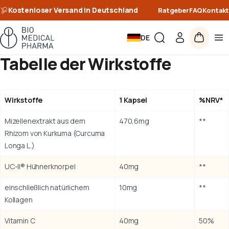
Kostenloser Versand in Deutschland
Ratgeber
FAQ
Kontakt
DE
Tabelle der Wirkstoffe
Wirkstoffe
1 Kapsel
%NRV*
Mizellenextrakt aus dem
470,6mg
**
Rhizom von Kurkuma (Curcuma
Longa L.)
UC-II® Hühnerknorpel
40mg
**
einschließlich natürlichem
10mg
**
Kollagen
Vitamin C
40mg
50%