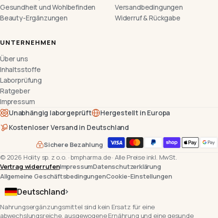
Gesundheit und Wohlbefinden
Versandbedingungen
Beauty-Ergänzungen
Widerruf & Rückgabe
UNTERNEHMEN
Über uns
Inhaltsstoffe
Laborprüfung
Ratgeber
Impressum
Unabhängig laborgeprüft
Hergestellt in Europa
Kostenloser Versand in Deutschland
Sichere Bezahlung
©
2026
Holity sp. z o.o.
·
bmpharma.de
·
Alle Preise inkl. MwSt.
Vertrag widerrufen
Impressum
Datenschutzerklärung
Allgemeine Geschäftsbedingungen
Cookie-Einstellungen
Deutschland
Nahrungsergänzungsmittel sind kein Ersatz für eine
abwechslungsreiche, ausgewogene Ernährung und eine gesunde