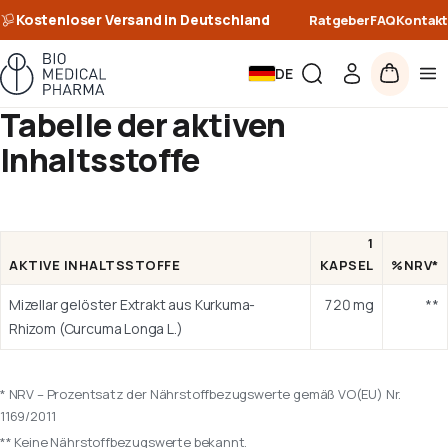
Kostenloser Versand in Deutschland
Ratgeber
FAQ
Kontakt
DE
Tabelle der aktiven
Inhaltsstoffe
1
AKTIVE INHALTSSTOFFE
KAPSEL
%NRV*
Mizellar gelöster Extrakt aus Kurkuma-
720 mg
**
Rhizom (Curcuma Longa L.)
* NRV – Prozentsatz der Nährstoffbezugswerte gemäß VO(EU) Nr.
1169/2011
** Keine Nährstoffbezugswerte bekannt.