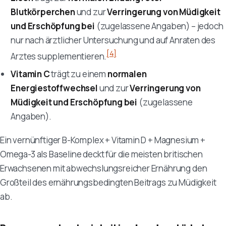
Blutkörperchen
und zur
Verringerung von Müdigkeit
und Erschöpfung bei
(zugelassene Angaben) – jedoch
nur nach ärztlicher Untersuchung und auf Anraten des
[4]
Arztes supplementieren.
Vitamin C
trägt zu einem
normalen
Energiestoffwechsel
und zur
Verringerung von
Müdigkeit und Erschöpfung bei
(zugelassene
Angaben).
Ein vernünftiger B-Komplex + Vitamin D + Magnesium +
Omega-3 als Baseline deckt für die meisten britischen
Erwachsenen mit abwechslungsreicher Ernährung den
Großteil des ernährungsbedingten Beitrags zu Müdigkeit
ab.