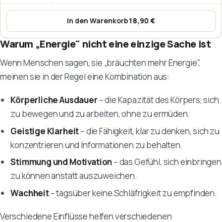
In den Warenkorb
18,90 €
:
B-Komplex – 11 B-Vitamine
Warum „Energie" nicht eine einzige Sache ist
Wenn Menschen sagen, sie „bräuchten mehr Energie",
meinen sie in der Regel eine Kombination aus:
Körperliche Ausdauer
– die Kapazität des Körpers, sich
zu bewegen und zu arbeiten, ohne zu ermüden.
Geistige Klarheit
– die Fähigkeit, klar zu denken, sich zu
konzentrieren und Informationen zu behalten.
Stimmung und Motivation
– das Gefühl, sich einbringen
zu können anstatt auszuweichen.
Wachheit
– tagsüber keine Schläfrigkeit zu empfinden.
Verschiedene Einflüsse helfen verschiedenen