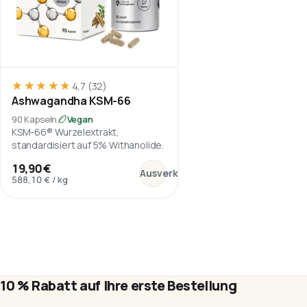
★★★★★
★★★★★
4,7
(32)
Ashwagandha KSM-66
90 Kapseln
Vegan
KSM-66® Wurzelextrakt,
standardisiert auf 5% Withanolide.
:
Ashwagandha KSM-66
19,90 €
Ausverkauft
588,10 €
/
kg
10 % Rabatt auf Ihre erste Bestellung