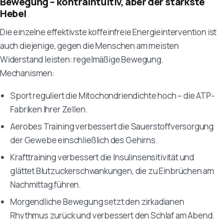
Bewegung – kontraintuitiv, aber der stärkste
Hebel
Die einzelne effektivste koffeinfreie Energieintervention ist
auch diejenige, gegen die Menschen am meisten
Widerstand leisten: regelmäßige Bewegung.
Mechanismen:
Sport reguliert die Mitochondriendichte hoch – die ATP-
Fabriken Ihrer Zellen.
Aerobes Training verbessert die Sauerstoffversorgung
der Gewebe einschließlich des Gehirns.
Krafttraining verbessert die Insulinsensitivität und
glättet Blutzuckerschwankungen, die zu Einbrüchen am
Nachmittag führen.
Morgendliche Bewegung setzt den zirkadianen
Rhythmus zurück und verbessert den Schlaf am Abend.