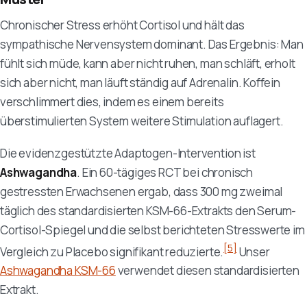
Chronischer Stress erhöht Cortisol und hält das
sympathische Nervensystem dominant. Das Ergebnis: Man
fühlt sich müde, kann aber nicht ruhen, man schläft, erholt
sich aber nicht, man läuft ständig auf Adrenalin. Koffein
verschlimmert dies, indem es einem bereits
überstimulierten System weitere Stimulation auflagert.
Die evidenzgestützte Adaptogen-Intervention ist
Ashwagandha
. Ein 60-tägiges RCT bei chronisch
gestressten Erwachsenen ergab, dass 300 mg zweimal
täglich des standardisierten KSM-66-Extrakts den Serum-
Cortisol-Spiegel und die selbst berichteten Stresswerte im
[5]
Vergleich zu Placebo signifikant reduzierte.
Unser
Ashwagandha KSM-66
verwendet diesen standardisierten
Extrakt.