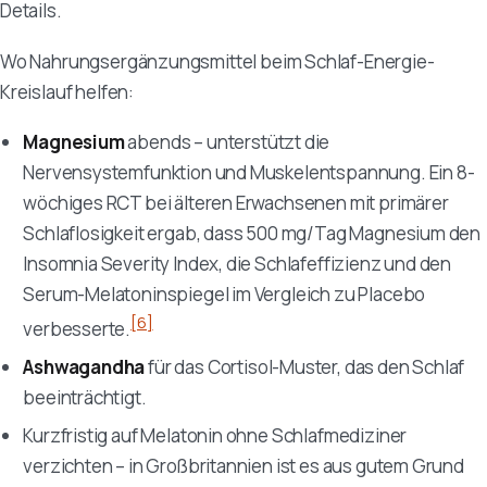
Details.
Wo Nahrungsergänzungsmittel beim Schlaf-Energie-
Kreislauf helfen:
Magnesium
abends – unterstützt die
Nervensystemfunktion und Muskelentspannung. Ein 8-
wöchiges RCT bei älteren Erwachsenen mit primärer
Schlaflosigkeit ergab, dass 500 mg/Tag Magnesium den
Insomnia Severity Index, die Schlafeffizienz und den
Serum-Melatoninspiegel im Vergleich zu Placebo
[6]
verbesserte.
Ashwagandha
für das Cortisol-Muster, das den Schlaf
beeinträchtigt.
Kurzfristig auf Melatonin ohne Schlafmediziner
verzichten – in Großbritannien ist es aus gutem Grund