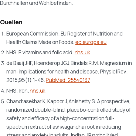
Durchhalten und Wohlbefinden.
Quellen
European Commission. EU Register of Nutrition and
Health Claims Made on Foods.
ec.europa.eu
NHS. B vitamins and folic acid.
nhs.uk
de Baaij JHF, Hoenderop JGJ, Bindels RJM. Magnesium in
man: implications for health and disease.
Physiol Rev
.
2015;95(1):1–46.
PubMed: 25540137
NHS. Iron.
nhs.uk
Chandrasekhar K, Kapoor J, Anishetty S. A prospective,
randomized double-blind, placebo-controlled study of
safety and efficacy of a high-concentration full-
spectrum extract of ashwagandha root in reducing
stress and anxiety in adults.
Indian J Psychol Med
.