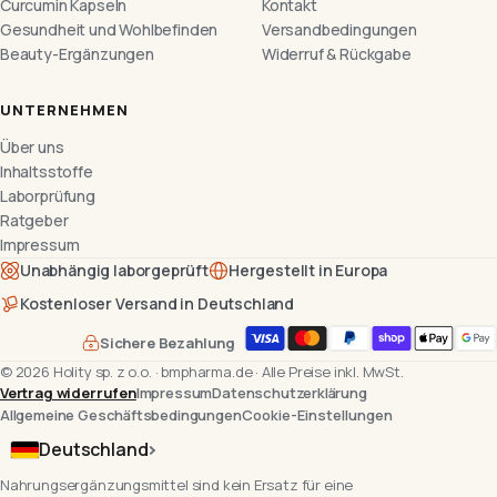
Curcumin Kapseln
Kontakt
Gesundheit und Wohlbefinden
Versandbedingungen
Beauty-Ergänzungen
Widerruf & Rückgabe
UNTERNEHMEN
Über uns
Inhaltsstoffe
Laborprüfung
Ratgeber
Impressum
Unabhängig laborgeprüft
Hergestellt in Europa
Kostenloser Versand in Deutschland
Sichere Bezahlung
©
2026
Holity sp. z o.o.
·
bmpharma.de
·
Alle Preise inkl. MwSt.
Vertrag widerrufen
Impressum
Datenschutzerklärung
Allgemeine Geschäftsbedingungen
Cookie-Einstellungen
Deutschland
Nahrungsergänzungsmittel sind kein Ersatz für eine