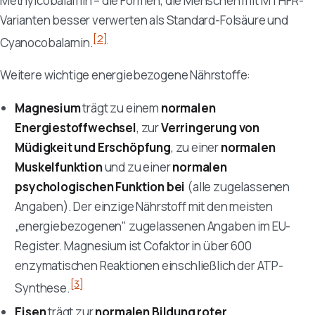
Methylcobalamin – die Formen, die Menschen mit MTHFR-
Varianten besser verwerten als Standard-Folsäure und
[2]
Cyanocobalamin.
Weitere wichtige energiebezogene Nährstoffe:
Magnesium
trägt zu einem
normalen
Energiestoffwechsel
, zur
Verringerung von
Müdigkeit und Erschöpfung
, zu einer
normalen
Muskelfunktion
und zu einer
normalen
psychologischen Funktion bei
(alle zugelassenen
Angaben). Der einzige Nährstoff mit den meisten
„energiebezogenen" zugelassenen Angaben im EU-
Register. Magnesium ist Cofaktor in über 600
enzymatischen Reaktionen einschließlich der ATP-
[3]
Synthese.
Eisen
trägt zur
normalen Bildung roter