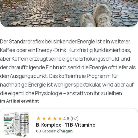
Der Standardreflex bei sinkender Energie ist ein weiterer
Kaffee oder ein Energy-Drink. Kurzfristig funktioniert das,
aber Koffein erzeugt seine eigene Erholungsschuld, und
der darauffolgende Einbruch senkt die Energie oft tiefer als
den Ausgangspunkt. Das koffeinfreie Programm für
nachhaltige Energie ist weniger spektakulär, wirkt aber auf
die eigentliche Physiologie – anstatt von ihr zu leihen.
Im Artikel erwähnt
★★★★★
★★★★★
4,8
(67)
B-Komplex – 11 B-Vitamine
60 Kapseln
Vegan