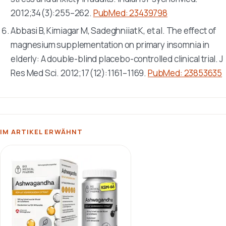
2012;34(3):255–262.
PubMed: 23439798
Abbasi B, Kimiagar M, Sadeghniiat K, et al. The effect of
magnesium supplementation on primary insomnia in
elderly: A double-blind placebo-controlled clinical trial.
J
Res Med Sci
. 2012;17(12):1161–1169.
PubMed: 23853635
IM ARTIKEL ERWÄHNT