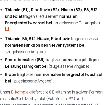
Thiamin (B1), Riboflavin (B2), Niacin (B3), B6, B12
und Folat
tragen alle zu einem
normalen
Energiestoffwechsel bei
(zugelassene EU-Angabe).
[1]
Thiamin, B6, B12, Niacin, Riboflavin
tragen auch zur
normalen Funktion des Nervensystems bei
(zugelassene Angabe).
Pantothensäure (B5)
trägt zur
normalen geistigen
Leistungsfähigkeit bei
(zugelassene Angabe).
Biotin
trägt zu einem
normalen Energiestoffwechsel
bei
(zugelassene Angabe).
Unser
B-Komplex
liefert alle 8 B-Vitamine in aktiven Formen,
einschließlich Methylfolat (Extrafolate-S®) und