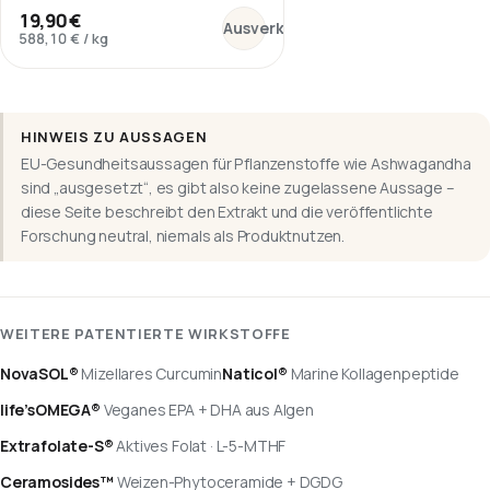
:
Ashwagandha KSM-66
19,90 €
Ausverkauft
588,10 €
/
kg
HINWEIS ZU AUSSAGEN
EU-Gesundheitsaussagen für Pflanzenstoffe wie Ashwagandha
sind „ausgesetzt“, es gibt also keine zugelassene Aussage –
diese Seite beschreibt den Extrakt und die veröffentlichte
Forschung neutral, niemals als Produktnutzen.
WEITERE PATENTIERTE WIRKSTOFFE
NovaSOL®
Mizellares Curcumin
Naticol®
Marine Kollagenpeptide
life’sOMEGA®
Veganes EPA + DHA aus Algen
Extrafolate-S®
Aktives Folat · L-5-MTHF
Ceramosides™
Weizen-Phytoceramide + DGDG