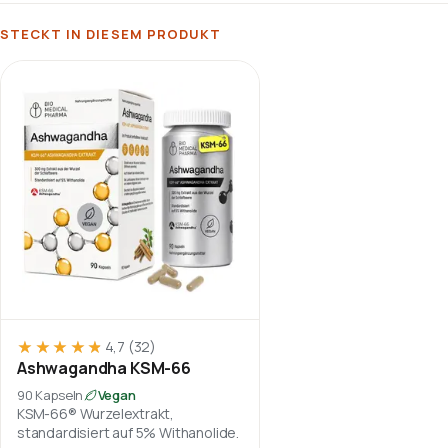
STECKT IN DIESEM PRODUKT
★★★★★
★★★★★
4,7
(32)
Ashwagandha KSM-66
90 Kapseln
Vegan
KSM-66® Wurzelextrakt,
standardisiert auf 5% Withanolide.