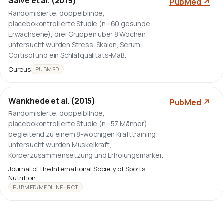
Salve et al. (2019)
PubMed ↗
Randomisierte, doppelblinde,
placebokontrollierte Studie (n=60 gesunde
Erwachsene), drei Gruppen über 8 Wochen;
untersucht wurden Stress-Skalen, Serum-
Cortisol und ein Schlafqualitäts-Maß.
Cureus
PUBMED
Wankhede et al. (2015)
PubMed ↗
Randomisierte, doppelblinde,
placebokontrollierte Studie (n=57 Männer)
begleitend zu einem 8-wöchigen Krafttraining;
untersucht wurden Muskelkraft,
Körperzusammensetzung und Erholungsmarker.
Journal of the International Society of Sports
Nutrition
PUBMED/MEDLINE · RCT