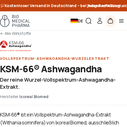
Kostenloser Versand in Deutschland – bei jeder Bestellung
Ratgeber
FAQ
Kontakt
DE
←
Alle Wirkstoffe
VOLLSPEKTRUM-ASHWAGANDHA-WURZELEXTRAKT
KSM-66® Ashwagandha
Der reine Wurzel-Vollspektrum-Ashwagandha-
Extrakt.
Hersteller
Ixoreal Biomed
KSM-66® ist ein Vollspektrum-Ashwagandha-Extrakt
(Withania somnifera) von Ixoreal Biomed, ausschließlich