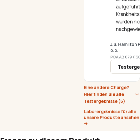
aufgeführ
Krankheit
wurden nic
nachgewie
J.S. Hamilton 
o.o.
PCA AB 079 (IS
Testerge
Eine andere Charge?
Hier finden Sie alle
Testergebnisse
(6)
Laborergebnisse für alle
unsere Produkte ansehen
→