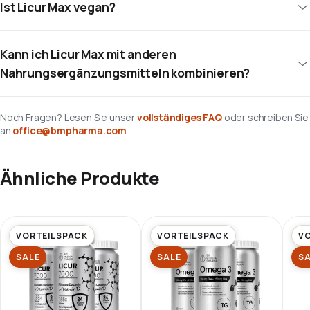
Ist Licur Max vegan?
Kann ich Licur Max mit anderen
Nahrungsergänzungsmitteln kombinieren?
Noch Fragen? Lesen Sie unser
vollständiges FAQ
oder schreiben Sie
an
office@bmpharma.com
.
Ähnliche Produkte
VORTEILSPACK
VORTEILSPACK
V
SALE
SALE
S