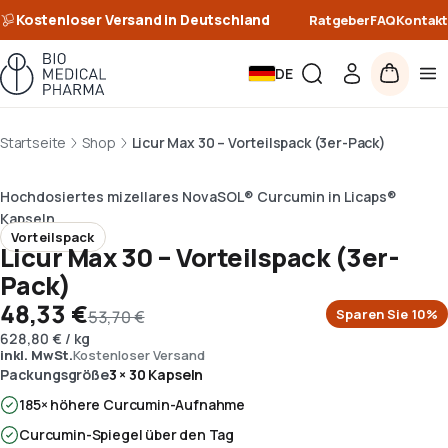
Kostenloser Versand in Deutschland
Ratgeber
FAQ
Kontakt
DE
Startseite
Shop
Licur Max 30 – Vorteilspack (3er-Pack)
Hochdosiertes mizellares NovaSOL® Curcumin in Licaps®
Kapseln.
Vorteilspack
Licur Max 30 – Vorteilspack (3er-
Pack)
48,33 €
Sparen Sie
10
%
53,70 €
628,80 €
/
kg
inkl. MwSt.
Kostenloser Versand
Packungsgröße
3 × 30 Kapseln
185× höhere Curcumin-Aufnahme
Curcumin-Spiegel über den Tag