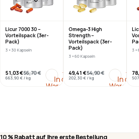
Licur 7000 30 –
Omega-3 High
Li
Vorteilspack (3er-
Strength –
Vo
Pack)
Vorteilspack (3er-
Pa
Pack)
3 × 30 Kapseln
3 ×
3 × 60 Kapseln
:
Licur 7000 30 – Vorteilspac
:
Omega-3
+
+
51,03 €
56,70 €
49,41 €
54,90 €
78
In den
In den
663,90 €
/
kg
202,30 €
/
kg
507
Warenkorb
Warenko
10 % Rabatt auf Ihre erste Bestellung