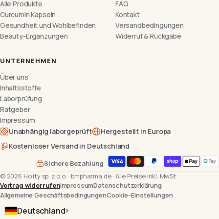
Alle Produkte
FAQ
Curcumin Kapseln
Kontakt
Gesundheit und Wohlbefinden
Versandbedingungen
Beauty-Ergänzungen
Widerruf & Rückgabe
UNTERNEHMEN
Über uns
Inhaltsstoffe
Laborprüfung
Ratgeber
Impressum
Unabhängig laborgeprüft
Hergestellt in Europa
Kostenloser Versand in Deutschland
Sichere Bezahlung
©
2026
Holity sp. z o.o.
·
bmpharma.de
·
Alle Preise inkl. MwSt.
Vertrag widerrufen
Impressum
Datenschutzerklärung
Allgemeine Geschäftsbedingungen
Cookie-Einstellungen
Deutschland