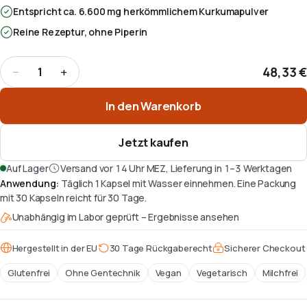
Entspricht ca. 6.600 mg herkömmlichem Kurkumapulver
Reine Rezeptur, ohne Piperin
48,33 €
−
+
1
Menge
:
1
In den Warenkorb
Jetzt kaufen
Auf Lager
Versand vor 14 Uhr MEZ, Lieferung in 1–3 Werktagen
Anwendung
:
Täglich 1 Kapsel mit Wasser einnehmen. Eine Packung
mit 30 Kapseln reicht für 30 Tage.
Unabhängig im Labor geprüft – Ergebnisse ansehen
Hergestellt in der EU
30 Tage Rückgaberecht
Sicherer Checkout
Glutenfrei
Ohne Gentechnik
Vegan
Vegetarisch
Milchfrei