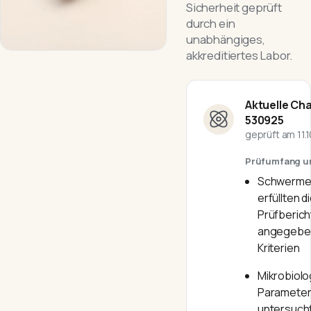
Sicherheit geprüft
durch ein
unabhängiges,
akkreditiertes Labor.
Aktuelle Ch
530925
geprüft am
11.
Prüfumfang u
Schwermet
erfüllten d
Prüfberich
angegebe
Kriterien
Mikrobiolo
Parameter
untersucht